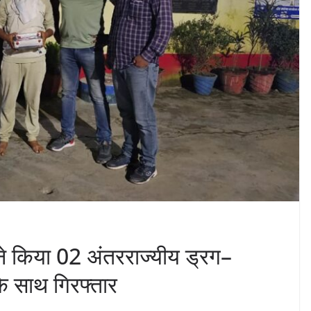
 ने किया 02 अंतरराज्यीय ड्रग–
े साथ गिरफ्तार