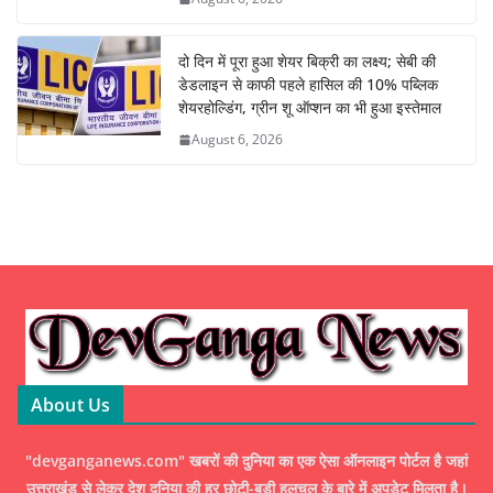
दो दिन में पूरा हुआ शेयर बिक्री का लक्ष्य; सेबी की
डेडलाइन से काफी पहले हासिल की 10% पब्लिक
शेयरहोल्डिंग, ग्रीन शू ऑप्शन का भी हुआ इस्तेमाल
August 6, 2026
About Us
"devganganews.com" खबरों की दुनिया का एक ऐसा ऑनलाइन पोर्टल है जहां
उत्तराखंड से लेकर देश दुनिया की हर छोटी-बड़ी हलचल के बारे में अपडेट मिलता है।