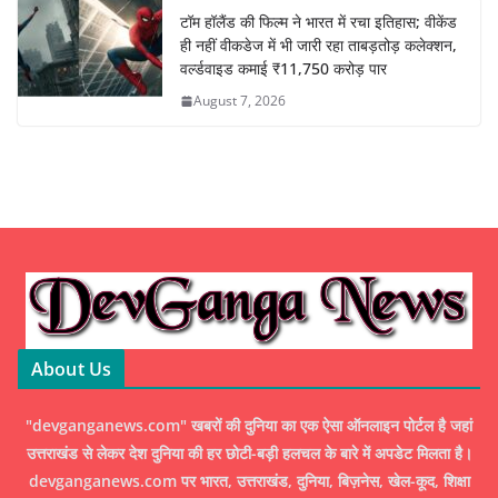
टॉम हॉलैंड की फिल्म ने भारत में रचा इतिहास; वीकेंड
ही नहीं वीकडेज में भी जारी रहा ताबड़तोड़ कलेक्शन,
वर्ल्डवाइड कमाई ₹11,750 करोड़ पार
August 7, 2026
About Us
"devganganews.com" खबरों की दुनिया का एक ऐसा ऑनलाइन पोर्टल है जहां
उत्तराखंड से लेकर देश दुनिया की हर छोटी-बड़ी हलचल के बारे में अपडेट मिलता है।
devganganews.com पर भारत, उत्तराखंड, दुनिया, बिज़नेस, खेल-कूद, शिक्षा