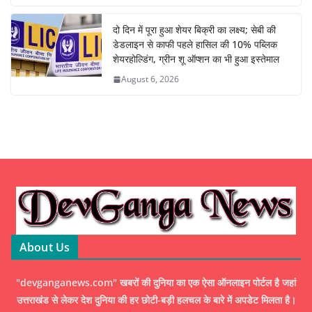
दो दिन में पूरा हुआ शेयर बिक्री का लक्ष्य; सेबी की
डेडलाइन से काफी पहले हासिल की 10% पब्लिक
शेयरहोल्डिंग, ग्रीन शू ऑप्शन का भी हुआ इस्तेमाल
August 6, 2026
About Us
"devganganews.com" खबरों की दुनिया का एक ऐसा ऑनलाइन पोर्टल है जहां
उत्तराखंड से लेकर देश दुनिया की हर छोटी-बड़ी हलचल के बारे में अपडेट मिलता है।