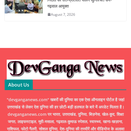
गढ़वाल आयुक्त
August 7, 2026
About Us
"devganganews.com" खबरों की दुनिया का एक ऐसा ऑनलाइन पोर्टल है जहां
उत्तराखंड से लेकर देश दुनिया की हर छोटी-बड़ी हलचल के बारे में अपडेट मिलता है।
devganganews.com पर भारत, उत्तराखंड, दुनिया, बिज़नेस, खेल-कूद, शिक्षा
जगत, लाइफस्टाइल, मूवी-मसाला, गढ़वाल-कुमाऊ स्पेशल, स्वास्थ्य, खाना-खज़ाना,
राशिफल, फोटो गैलरी, सोशल दुनिया, देश-दुनिया की तस्वीरें और वीडियोज के अलावा