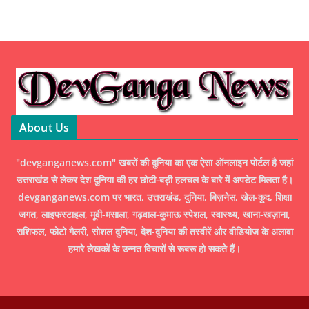
About Us
"devganganews.com" खबरों की दुनिया का एक ऐसा ऑनलाइन पोर्टल है जहां
उत्तराखंड से लेकर देश दुनिया की हर छोटी-बड़ी हलचल के बारे में अपडेट मिलता है।
devganganews.com पर भारत, उत्तराखंड, दुनिया, बिज़नेस, खेल-कूद, शिक्षा
जगत, लाइफस्टाइल, मूवी-मसाला, गढ़वाल-कुमाऊ स्पेशल, स्वास्थ्य, खाना-खज़ाना,
राशिफल, फोटो गैलरी, सोशल दुनिया, देश-दुनिया की तस्वीरें और वीडियोज के अलावा
हमारे लेखकों के उन्नत विचारों से रूबरू हो सकते हैं।