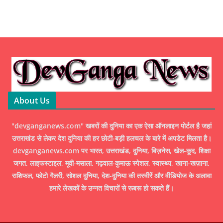
About Us
"devganganews.com" खबरों की दुनिया का एक ऐसा ऑनलाइन पोर्टल है जहां
उत्तराखंड से लेकर देश दुनिया की हर छोटी-बड़ी हलचल के बारे में अपडेट मिलता है।
devganganews.com पर भारत, उत्तराखंड, दुनिया, बिज़नेस, खेल-कूद, शिक्षा
जगत, लाइफस्टाइल, मूवी-मसाला, गढ़वाल-कुमाऊ स्पेशल, स्वास्थ्य, खाना-खज़ाना,
राशिफल, फोटो गैलरी, सोशल दुनिया, देश-दुनिया की तस्वीरें और वीडियोज के अलावा
हमारे लेखकों के उन्नत विचारों से रूबरू हो सकते हैं।