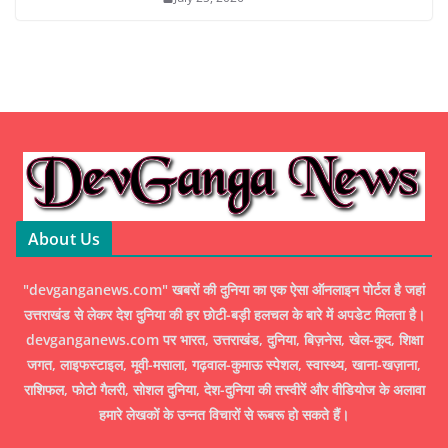
About Us
"devganganews.com" खबरों की दुनिया का एक ऐसा ऑनलाइन पोर्टल है जहां
उत्तराखंड से लेकर देश दुनिया की हर छोटी-बड़ी हलचल के बारे में अपडेट मिलता है।
devganganews.com पर भारत, उत्तराखंड, दुनिया, बिज़नेस, खेल-कूद, शिक्षा
जगत, लाइफस्टाइल, मूवी-मसाला, गढ़वाल-कुमाऊ स्पेशल, स्वास्थ्य, खाना-खज़ाना,
राशिफल, फोटो गैलरी, सोशल दुनिया, देश-दुनिया की तस्वीरें और वीडियोज के अलावा
हमारे लेखकों के उन्नत विचारों से रूबरू हो सकते हैं।