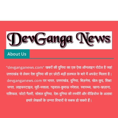
About Us
"devganganews.com" खबरों की दुनिया का एक ऐसा ऑनलाइन पोर्टल है जहां
उत्तराखंड से लेकर देश दुनिया की हर छोटी-बड़ी हलचल के बारे में अपडेट मिलता है।
devganganews.com पर भारत, उत्तराखंड, दुनिया, बिज़नेस, खेल-कूद, शिक्षा
जगत, लाइफस्टाइल, मूवी-मसाला, गढ़वाल-कुमाऊ स्पेशल, स्वास्थ्य, खाना-खज़ाना,
राशिफल, फोटो गैलरी, सोशल दुनिया, देश-दुनिया की तस्वीरें और वीडियोज के अलावा
हमारे लेखकों के उन्नत विचारों से रूबरू हो सकते हैं।