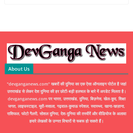
About Us
"devganganews.com" खबरों की दुनिया का एक ऐसा ऑनलाइन पोर्टल है जहां
उत्तराखंड से लेकर देश दुनिया की हर छोटी-बड़ी हलचल के बारे में अपडेट मिलता है।
devganganews.com पर भारत, उत्तराखंड, दुनिया, बिज़नेस, खेल-कूद, शिक्षा
जगत, लाइफस्टाइल, मूवी-मसाला, गढ़वाल-कुमाऊ स्पेशल, स्वास्थ्य, खाना-खज़ाना,
राशिफल, फोटो गैलरी, सोशल दुनिया, देश-दुनिया की तस्वीरें और वीडियोज के अलावा
हमारे लेखकों के उन्नत विचारों से रूबरू हो सकते हैं।