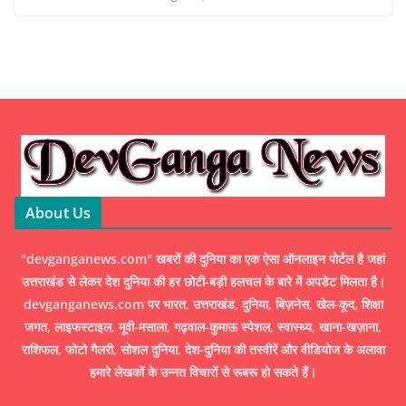
About Us
"devganganews.com" खबरों की दुनिया का एक ऐसा ऑनलाइन पोर्टल है जहां
उत्तराखंड से लेकर देश दुनिया की हर छोटी-बड़ी हलचल के बारे में अपडेट मिलता है।
devganganews.com पर भारत, उत्तराखंड, दुनिया, बिज़नेस, खेल-कूद, शिक्षा
जगत, लाइफस्टाइल, मूवी-मसाला, गढ़वाल-कुमाऊ स्पेशल, स्वास्थ्य, खाना-खज़ाना,
राशिफल, फोटो गैलरी, सोशल दुनिया, देश-दुनिया की तस्वीरें और वीडियोज के अलावा
हमारे लेखकों के उन्नत विचारों से रूबरू हो सकते हैं।