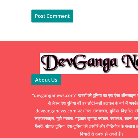
About Us
"devganganews.com" खबरों की दुनिया का एक ऐसा ऑनलाइन पोर्ट
से लेकर देश दुनिया की हर छोटी-बड़ी हलचल के बारे में अपडे
devganganews.com पर भारत, उत्तराखंड, दुनिया, बिज़नेस, खेल
लाइफस्टाइल, मूवी-मसाला, गढ़वाल-कुमाऊ स्पेशल, स्वास्थ्य, खाना-ख
गैलरी, सोशल दुनिया, देश-दुनिया की तस्वीरें और वीडियोज के अलावा ह
विचारों से रूबरू हो सकते हैं।