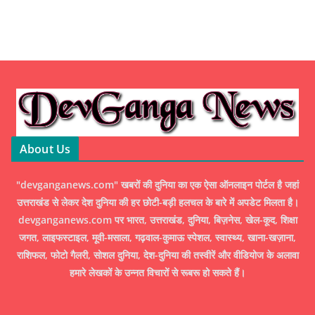
About Us
"devganganews.com" खबरों की दुनिया का एक ऐसा ऑनलाइन पोर्टल है जहां
उत्तराखंड से लेकर देश दुनिया की हर छोटी-बड़ी हलचल के बारे में अपडेट मिलता है।
devganganews.com पर भारत, उत्तराखंड, दुनिया, बिज़नेस, खेल-कूद, शिक्षा
जगत, लाइफस्टाइल, मूवी-मसाला, गढ़वाल-कुमाऊ स्पेशल, स्वास्थ्य, खाना-खज़ाना,
राशिफल, फोटो गैलरी, सोशल दुनिया, देश-दुनिया की तस्वीरें और वीडियोज के अलावा
हमारे लेखकों के उन्नत विचारों से रूबरू हो सकते हैं।