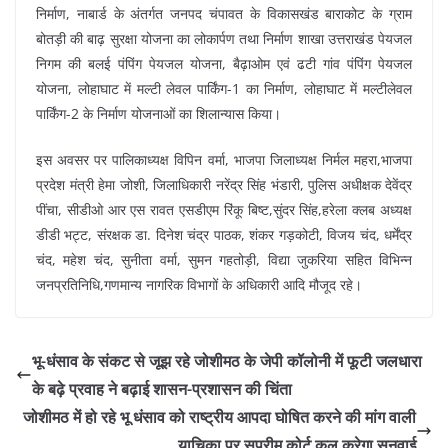
निर्माण, नाबार्ड के अंतर्गत जनपद चंपावत के विकासखंड बाराकोट के ग्राम
बोतड़ी की बाढ़ सुरक्षा योजना का लोकार्पण तथा निर्माण शाखा उत्तराखंड पेयजल
निगम की बलई पंपिंग पेयजल योजना, बैढ़ाओम एवं ढटी गांव पंपिंग पेयजल
योजना, लोहाघाट में मल्टी लेवल पार्किंग-1 का निर्माण, लोहाघाट में मल्टीलेवल
पार्किंग-2 के निर्माण योजनाओं का शिलान्यास किया।
इस अवसर पर पालिकाध्यक्ष विपिन वर्मा, भाजपा जिलाध्यक्ष निर्मल महरा,भाजपा
प्रदेश मंत्री हेमा जोशी, जिलाधिकारी नरेंद्र सिंह भंडारी, पुलिस अधीक्षक देवेंद्र
पींचा, सीडीओ आर एस रावत एसडीएम रिंकू बिष्ट,सुंदर सिंह,हरेला क्लब अध्यक्ष
डीडी भट्ट, संरक्षक डा. दिनेश चंद्र पाठक, शंकर गड़कोटी, विजय चंद, धर्मेंद्र
चंद, महेश चंद, सुनीता वर्मा, सुमन गहतोड़ी, विद्या जुकरिया सहित विभिन्न
जनप्रतिनिधि,गणमान्य नागरिक विभागों के अधिकारी आदि मौजूद रहे।
भू-धंसाव के संकट से जूझ रहे जोशीमठ के जेपी कॉलोनी में फूटी जलधारा
के बढ़े प्रवाह ने बढ़ाई शासन-प्रशासन की चिंता
जोशीमठ में हो रहे भू धंसाव को राष्ट्रीय आपदा घोषित करने की मांग वाली
याचिका पर सुप्रीम कोर्ट कल करेगा सुनवाई