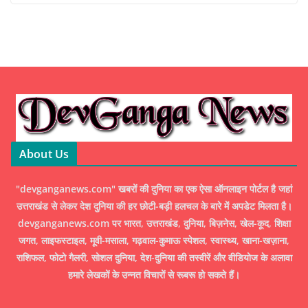
About Us
"devganganews.com" खबरों की दुनिया का एक ऐसा ऑनलाइन पोर्टल है जहां
उत्तराखंड से लेकर देश दुनिया की हर छोटी-बड़ी हलचल के बारे में अपडेट मिलता है।
devganganews.com पर भारत, उत्तराखंड, दुनिया, बिज़नेस, खेल-कूद, शिक्षा
जगत, लाइफस्टाइल, मूवी-मसाला, गढ़वाल-कुमाऊ स्पेशल, स्वास्थ्य, खाना-खज़ाना,
राशिफल, फोटो गैलरी, सोशल दुनिया, देश-दुनिया की तस्वीरें और वीडियोज के अलावा
हमारे लेखकों के उन्नत विचारों से रूबरू हो सकते हैं।