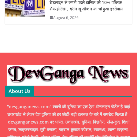
डेडलाइन से काफी पहले हासिल की 10% पब्लिक
शेयरहोल्डिंग, ग्रीन शू ऑप्शन का भी हुआ इस्तेमाल
August 6, 2026
About Us
"devganganews.com" खबरों की दुनिया का एक ऐसा ऑनलाइन पोर्टल है जहां
उत्तराखंड से लेकर देश दुनिया की हर छोटी-बड़ी हलचल के बारे में अपडेट मिलता है।
devganganews.com पर भारत, उत्तराखंड, दुनिया, बिज़नेस, खेल-कूद, शिक्षा
जगत, लाइफस्टाइल, मूवी-मसाला, गढ़वाल-कुमाऊ स्पेशल, स्वास्थ्य, खाना-खज़ाना,