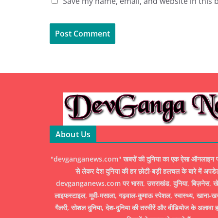
Save my name, email, and website in this 
About Us
"devganganews.com" खबरों की दुनिया का एक ऐसा ऑनलाइन पोर्ट
से लेकर देश दुनिया की हर छोटी-बड़ी हलचल के बारे में अपडे
devganganews.com पर भारत, उत्तराखंड, दुनिया, बिज़नेस, खेल
लाइफस्टाइल, मूवी-मसाला, गढ़वाल-कुमाऊ स्पेशल, स्वास्थ्य, खाना-ख
गैलरी, सोशल दुनिया, देश-दुनिया की तस्वीरें और वीडियोज के अलावा ह