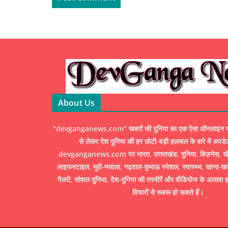
About Us
"devganganews.com" खबरों की दुनिया का एक ऐसा ऑनलाइन पोर्ट
से लेकर देश दुनिया की हर छोटी-बड़ी हलचल के बारे में अपडे
devganganews.com पर भारत, उत्तराखंड, दुनिया, बिज़नेस, खेल
लाइफस्टाइल, मूवी-मसाला, गढ़वाल-कुमाऊ स्पेशल, स्वास्थ्य, खाना-ख
गैलरी, सोशल दुनिया, देश-दुनिया की तस्वीरें और वीडियोज के अलावा ह
विचारों से रूबरू हो सकते हैं।