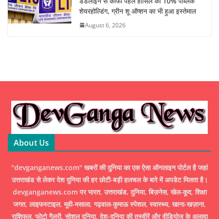
डेडलाइन से काफी पहले हासिल की 10% पब्लिक
शेयरहोल्डिंग, ग्रीन शू ऑप्शन का भी हुआ इस्तेमाल
August 6, 2026
About Us
"devganganews.com" खबरों की दुनिया का एक ऐसा ऑनलाइन पोर्टल है जहां
उत्तराखंड से लेकर देश दुनिया की हर छोटी-बड़ी हलचल के बारे में अपडेट मिलता है।
devganganews.com पर भारत, उत्तराखंड, दुनिया, बिज़नेस, खेल-कूद, शिक्षा
जगत, लाइफस्टाइल, मूवी-मसाला, गढ़वाल-कुमाऊ स्पेशल, स्वास्थ्य, खाना-खज़ाना,
राशिफल, फोटो गैलरी, सोशल दुनिया, देश-दुनिया की तस्वीरें और वीडियोज के अलावा