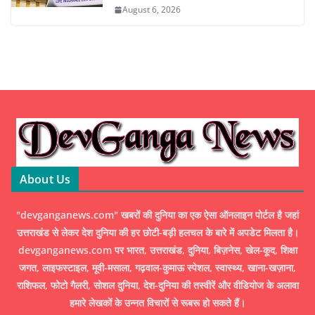
August 6, 2026
About Us
"devganganews.com" खबरों की दुनिया का एक ऐसा ऑनलाइन पोर्टल है जहां
उत्तराखंड से लेकर देश दुनिया की हर छोटी-बड़ी हलचल के बारे में अपडेट मिलता है।
devganganews.com पर भारत, उत्तराखंड, दुनिया, बिज़नेस, खेल-कूद, शिक्षा
जगत, लाइफस्टाइल, मूवी-मसाला, गढ़वाल-कुमाऊ स्पेशल, स्वास्थ्य, खाना-खज़ाना,
राशिफल, फोटो गैलरी, सोशल दुनिया, देश-दुनिया की तस्वीरें और वीडियोज के अलावा
हमारे लेखकों के उन्नत विचारों से रूबरू हो सकते हैं।