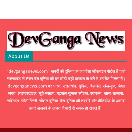
About Us
"devganganews.com" खबरों की दुनिया का एक ऐसा ऑनलाइन पोर्टल है जहां
उत्तराखंड से लेकर देश दुनिया की हर छोटी-बड़ी हलचल के बारे में अपडेट मिलता है।
devganganews.com पर भारत, उत्तराखंड, दुनिया, बिज़नेस, खेल-कूद, शिक्षा
जगत, लाइफस्टाइल, मूवी-मसाला, गढ़वाल-कुमाऊ स्पेशल, स्वास्थ्य, खाना-खज़ाना,
राशिफल, फोटो गैलरी, सोशल दुनिया, देश-दुनिया की तस्वीरें और वीडियोज के अलावा
हमारे लेखकों के उन्नत विचारों से रूबरू हो सकते हैं।