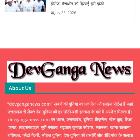
हीरोज’ मैराथॉन को दिखाई हरी झंडी
July 25, 2026
About Us
"devganganews.com" खबरों की दुनिया का एक ऐसा ऑनलाइन पोर्टल है जहां
उत्तराखंड से लेकर देश दुनिया की हर छोटी-बड़ी हलचल के बारे में अपडेट मिलता है।
devganganews.com पर भारत, उत्तराखंड, दुनिया, बिज़नेस, खेल-कूद, शिक्षा
जगत, लाइफस्टाइल, मूवी-मसाला, गढ़वाल-कुमाऊ स्पेशल, स्वास्थ्य, खाना-खज़ाना,
राशिफल, फोटो गैलरी, सोशल दुनिया, देश-दुनिया की तस्वीरें और वीडियोज के अलावा