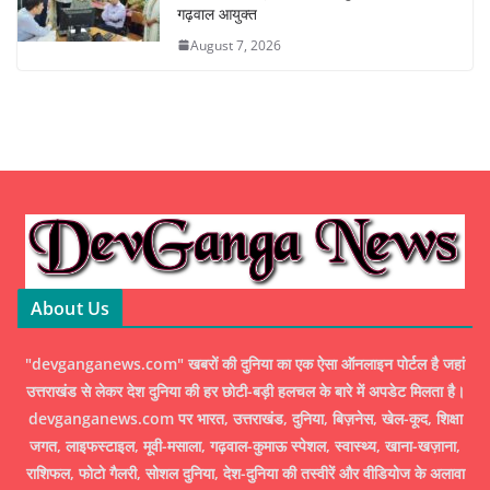
गढ़वाल आयुक्त
August 7, 2026
About Us
"devganganews.com" खबरों की दुनिया का एक ऐसा ऑनलाइन पोर्टल है जहां
उत्तराखंड से लेकर देश दुनिया की हर छोटी-बड़ी हलचल के बारे में अपडेट मिलता है।
devganganews.com पर भारत, उत्तराखंड, दुनिया, बिज़नेस, खेल-कूद, शिक्षा
जगत, लाइफस्टाइल, मूवी-मसाला, गढ़वाल-कुमाऊ स्पेशल, स्वास्थ्य, खाना-खज़ाना,
राशिफल, फोटो गैलरी, सोशल दुनिया, देश-दुनिया की तस्वीरें और वीडियोज के अलावा