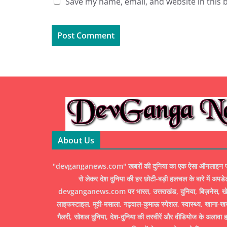
Save my name, email, and website in this 
About Us
"devganganews.com" खबरों की दुनिया का एक ऐसा ऑनलाइन पोर्ट
से लेकर देश दुनिया की हर छोटी-बड़ी हलचल के बारे में अपडे
devganganews.com पर भारत, उत्तराखंड, दुनिया, बिज़नेस, खेल
लाइफस्टाइल, मूवी-मसाला, गढ़वाल-कुमाऊ स्पेशल, स्वास्थ्य, खाना-ख
गैलरी, सोशल दुनिया, देश-दुनिया की तस्वीरें और वीडियोज के अलावा ह