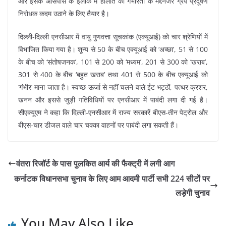
और इसके आसपास के इलाके में हालात की गंभीरता के मद्देनजर ग्रेप प्रदूषण
निरोधक कदम उठाने के लिए तैयार है।
दिल्ली-दिल्ली एनसीआर में वायु गुणवत्ता सूचकांक (एक्यूआई) को चार श्रेणियों में
विभाजित किया गया है। शून्य से 50 के बीच एक्यूआई को ‘अच्छा’, 51 से 100
के बीच को ‘संतोषजनक’, 101 से 200 को ‘मध्यम’, 201 से 300 को ‘खराब’,
301 से 400 के बीच ‘बहुत खराब’ तथा 401 से 500 के बीच एक्यूआई को
‘गंभीर’ माना जाता है। स्वच्छ ऊर्जा से नहीं चलने वाले ईंट भट्ठों, पत्थर क्रशर,
खनन और इससे जुड़ी गतिविधियों पर एनसीआर में पाबंदी लगा दी गई है।
सीएक्यूएम ने कहा कि दिल्ली-एनसीआर में राज्य सरकारें बीएस-तीन पेट्रोल और
बीएस-चार डीजल वाले चार चक्का वाहनों पर पाबंदी लगा सकती हैं।
वंतरा रिजॉर्ट के पास पुलकित आर्य की फैक्ट्री में लगी आग
कर्नाटक विधानसभा चुनाव के लिए आम आदमी पार्टी सभी 224 सीटों पर
लड़ेगी चुनाव
You May Also Like