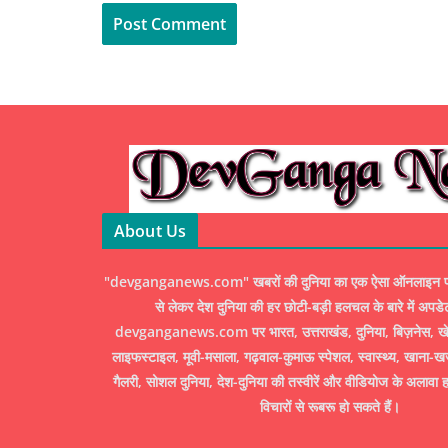
About Us
"devganganews.com" खबरों की दुनिया का एक ऐसा ऑनलाइन पोर्ट
से लेकर देश दुनिया की हर छोटी-बड़ी हलचल के बारे में अपडे
devganganews.com पर भारत, उत्तराखंड, दुनिया, बिज़नेस, खेल
लाइफस्टाइल, मूवी-मसाला, गढ़वाल-कुमाऊ स्पेशल, स्वास्थ्य, खाना-ख
गैलरी, सोशल दुनिया, देश-दुनिया की तस्वीरें और वीडियोज के अलावा ह
विचारों से रूबरू हो सकते हैं।