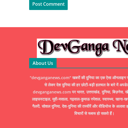
About Us
"devganganews.com" खबरों की दुनिया का एक ऐसा ऑनलाइन पोर्ट
से लेकर देश दुनिया की हर छोटी-बड़ी हलचल के बारे में अपडे
devganganews.com पर भारत, उत्तराखंड, दुनिया, बिज़नेस, खेल
लाइफस्टाइल, मूवी-मसाला, गढ़वाल-कुमाऊ स्पेशल, स्वास्थ्य, खाना-ख
गैलरी, सोशल दुनिया, देश-दुनिया की तस्वीरें और वीडियोज के अलावा ह
विचारों से रूबरू हो सकते हैं।