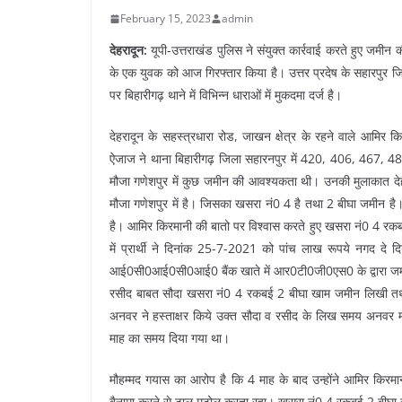
February 15, 2023
admin
देहरादून:
यूपी-उत्तराखंड पुलिस ने संयुक्त कार्रवाई करते हुए जमीन क
के एक युवक को आज गिरफ्तार किया है। उत्तर प्रदेष के सहारपुर ज
पर बिहारीगढ़ थाने में विभिन्न धाराओं में मुकदमा दर्ज है।
देहरादून के सहस्त्रधारा रोड, जाखन क्षेत्र के रहने वाले आमिर कि
ऐजाज ने थाना बिहारीगढ़ जिला सहारनपुर में 420, 406, 467, 488,
मौजा गणेशपुर में कुछ जमीन की आवश्यकता थी। उनकी मुलाकात देहर
मौजा गणेशपुर में है। जिसका खसरा नं0 4 है तथा 2 बीघा जमीन ह
है। आमिर किरमानी की बातो पर विश्वास करते हुए खसरा नं0 4 रकब
में प्रार्थी ने दिनांक 25-7-2021 को पांच लाख रूपये नगद दे
आई0सी0आई0सी0आई0 बैंक खाते में आर0टी0जी0एस0 के द्वारा जमा कर
रसीद बाबत सौदा खसरा नं0 4 रकबई 2 बीघा खाम जमीन लिखी तथा ज
अनवर ने हस्ताक्षर किये उक्त सौदा व रसीद के लिख समय अनवर म
माह का समय दिया गया था।
मौहम्मद गयास का आरोप है कि 4 माह के बाद उन्होंने आमिर किर
बैनामा करने से टाल मटोल करता रहा। खसरा नं0 4 रकबई 2 बीघा ज