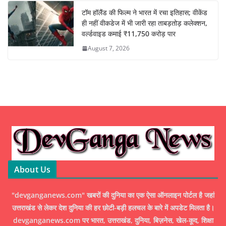
टॉम हॉलैंड की फिल्म ने भारत में रचा इतिहास; वीकेंड
ही नहीं वीकडेज में भी जारी रहा ताबड़तोड़ कलेक्शन,
वर्ल्डवाइड कमाई ₹11,750 करोड़ पार
August 7, 2026
About Us
"devganganews.com" खबरों की दुनिया का एक ऐसा ऑनलाइन पोर्टल है जहां
उत्तराखंड से लेकर देश दुनिया की हर छोटी-बड़ी हलचल के बारे में अपडेट मिलता है।
devganganews.com पर भारत, उत्तराखंड, दुनिया, बिज़नेस, खेल-कूद, शिक्षा