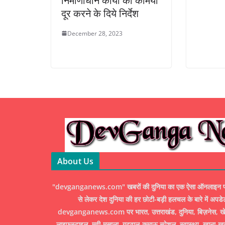
निर्माणाधीन कार्यों की कमियां
दूर करने के दिये निर्देश
December 28, 2023
About Us
"devganganews.com" खबरों की दुनिया का एक ऐसा ऑनलाइन पोर्ट
से लेकर देश दुनिया की हर छोटी-बड़ी हलचल के बारे में अपडे
devganganews.com पर भारत, उत्तराखंड, दुनिया, बिज़नेस, खेल
लाइफस्टाइल, मूवी-मसाला, गढ़वाल-कुमाऊ स्पेशल, स्वास्थ्य, खाना-ख