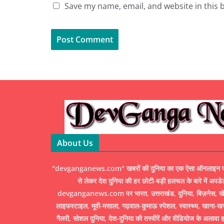
Save my name, email, and website in this 
About Us
"devganganews.com" खबरों की दुनिया का एक ऐसा ऑनलाइन पोर्ट
से लेकर देश दुनिया की हर छोटी-बड़ी हलचल के बारे में अपडे
devganganews.com पर भारत, उत्तराखंड, दुनिया, बिज़नेस, खेल
लाइफस्टाइल, मूवी-मसाला, गढ़वाल-कुमाऊ स्पेशल, स्वास्थ्य, खाना-ख
गैलरी, सोशल दुनिया, देश-दुनिया की तस्वीरें और वीडियोज के अलावा ह