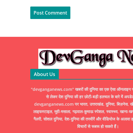
About Us
"devganganews.com" खबरों की दुनिया का एक ऐसा ऑनलाइन पोर्ट
से लेकर देश दुनिया की हर छोटी-बड़ी हलचल के बारे में अपडे
devganganews.com पर भारत, उत्तराखंड, दुनिया, बिज़नेस, खेल
लाइफस्टाइल, मूवी-मसाला, गढ़वाल-कुमाऊ स्पेशल, स्वास्थ्य, खाना-ख
गैलरी, सोशल दुनिया, देश-दुनिया की तस्वीरें और वीडियोज के अलावा ह
विचारों से रूबरू हो सकते हैं।