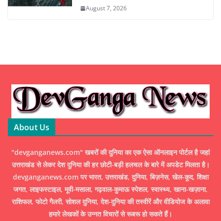
August 7, 2026
About Us
"devganganews.com" खबरों की दुनिया का एक ऐसा ऑनलाइन पोर्टल है जहां
उत्तराखंड से लेकर देश दुनिया की हर छोटी-बड़ी हलचल के बारे में अपडेट मिलता है।
devganganews.com पर भारत, उत्तराखंड, दुनिया, बिज़नेस, खेल-कूद, शिक्षा
जगत, लाइफस्टाइल, मूवी-मसाला, गढ़वाल-कुमाऊ स्पेशल, स्वास्थ्य, खाना-खज़ाना,
राशिफल, फोटो गैलरी, सोशल दुनिया, देश-दुनिया की तस्वीरें और वीडियोज के अलावा
हमारे लेखकों के उन्नत विचारों से रूबरू हो सकते हैं।