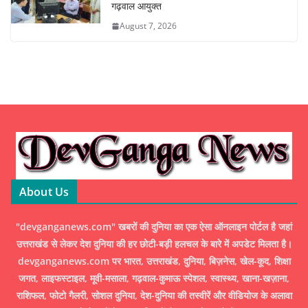
गढ़वाल आयुक्त
August 7, 2026
About Us
"devganganews.com" खबरों की दुनिया का एक ऐसा ऑनलाइन पोर्टल है जहां
उत्तराखंड से लेकर देश दुनिया की हर छोटी-बड़ी हलचल के बारे में अपडेट मिलता है।
devganganews.com पर भारत, उत्तराखंड, दुनिया, बिज़नेस, खेल-कूद, शिक्षा
जगत, लाइफस्टाइल, मूवी-मसाला, गढ़वाल-कुमाऊ स्पेशल, स्वास्थ्य, खाना-खज़ाना,
राशिफल, फोटो गैलरी, सोशल दुनिया, देश-दुनिया की तस्वीरें और वीडियोज के अलावा