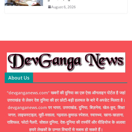
August 6, 2026
About Us
"devganganews.com" खबरों की दुनिया का एक ऐसा ऑनलाइन पोर्टल है जहां
उत्तराखंड से लेकर देश दुनिया की हर छोटी-बड़ी हलचल के बारे में अपडेट मिलता है।
devganganews.com पर भारत, उत्तराखंड, दुनिया, बिज़नेस, खेल-कूद, शिक्षा
जगत, लाइफस्टाइल, मूवी-मसाला, गढ़वाल-कुमाऊ स्पेशल, स्वास्थ्य, खाना-खज़ाना,
राशिफल, फोटो गैलरी, सोशल दुनिया, देश-दुनिया की तस्वीरें और वीडियोज के अलावा
हमारे लेखकों के उन्नत विचारों से रूबरू हो सकते हैं।