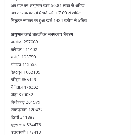
अब तक बने आयुष्मान कार्ड 50,81 लाख से अधिक
अब तक अस्पतालों में भर्ती मरीज 7,69 से अधिक
निशुल्क उपचार पर हुआ खर्च 1424 करोड से अधिक़
आयुष्मान कार्ड धारकों का जनपदवार विवरण
अल्मोड़ा 257069
बागेश्वर 111402
चमोली 195759
चंपावत 113558
देहरादून 1063105
हरिद्वार 855429
नैनीताल 478332
पौड़ी 370032
पिथोरागढ़ 201979
रूद्रप्रयाग 120422
टिहरी 311888
यूएस नगर 824476
उत्तरकाशी 178413