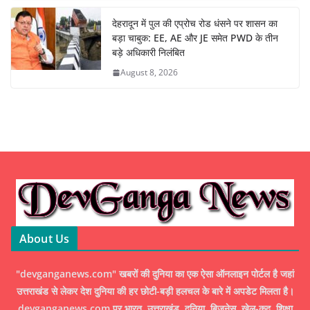
देहरादून में पुल की एप्रोच रोड धंसने पर शासन का
बड़ा चाबुक: EE, AE और JE समेत PWD के तीन
बड़े अधिकारी निलंबित
August 8, 2026
About Us
"devganganews.com" खबरों की दुनिया का एक ऐसा ऑनलाइन पोर्टल है जहां
उत्तराखंड से लेकर देश दुनिया की हर छोटी-बड़ी हलचल के बारे में अपडेट मिलता है।
devganganews.com पर भारत, उत्तराखंड, दुनिया, बिज़नेस, खेल-कूद, शिक्षा