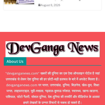
August 6, 2026
About Us
"devganganews.com" खबरों की दुनिया का एक ऐसा ऑनलाइन पोर्टल है जहां
उत्तराखंड से लेकर देश दुनिया की हर छोटी-बड़ी हलचल के बारे में अपडेट मिलता है।
devganganews.com पर भारत, उत्तराखंड, दुनिया, बिज़नेस, खेल-कूद, शिक्षा
जगत, लाइफस्टाइल, मूवी-मसाला, गढ़वाल-कुमाऊ स्पेशल, स्वास्थ्य, खाना-खज़ाना,
राशिफल, फोटो गैलरी, सोशल दुनिया, देश-दुनिया की तस्वीरें और वीडियोज के अलावा
हमारे लेखकों के उन्नत विचारों से रूबरू हो सकते हैं।