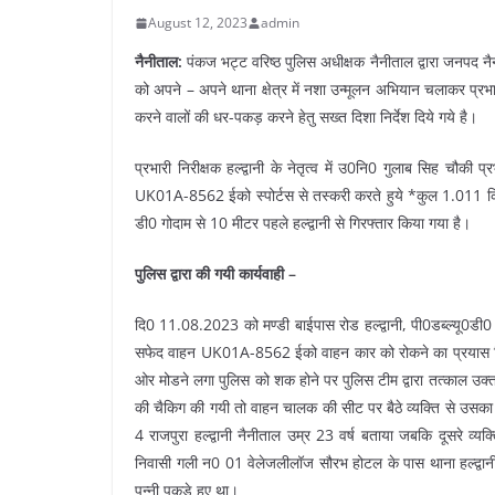
August 12, 2023
admin
नैनीताल:
पंकज भट्ट वरिष्ठ पुलिस अधीक्षक नैनीताल द्वारा जनपद नै
को अपने – अपने थाना क्षेत्र में नशा उन्मूलन अभियान चलाकर प्रभा
करने वालों की धर-पकड़ करने हेतु सख्त दिशा निर्देश दिये गये है।
प्रभारी निरीक्षक हल्द्वानी के नेतृत्व में उ0नि0 गुलाब सिह चौकी 
UK01A-8562 ईको स्पोर्टस से तस्करी करते हुये *कुल 1.011 किलो
डी0 गोदाम से 10 मीटर पहले हल्द्वानी से गिरफ्तार किया गया है।
पुलिस द्वारा की गयी कार्यवाही –
दि0 11.08.2023 को मण्डी बाईपास रोड हल्द्वानी, पी0डब्ल्यू0डी0 
सफेद वाहन UK01A-8562 ईको वाहन कार को रोकने का प्रयास किय
ओर मोडने लगा पुलिस को शक होने पर पुलिस टीम द्वारा तत्काल उक
की चैकिग की गयी तो वाहन चालक की सीट पर बैठे व्यक्ति से उसका 
4 राजपुरा हल्द्वानी नैनीताल उम्र 23 वर्ष बताया जबकि दूसरे व्यक
निवासी गली न0 01 वेलेजलीलॉज सौरभ होटल के पास थाना हल्द्वानी 
पन्नी पकडे हुए था।