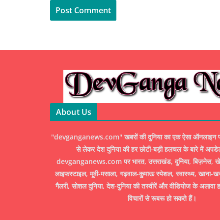
About Us
"devganganews.com" खबरों की दुनिया का एक ऐसा ऑनलाइन पोर्ट
से लेकर देश दुनिया की हर छोटी-बड़ी हलचल के बारे में अपडे
devganganews.com पर भारत, उत्तराखंड, दुनिया, बिज़नेस, खेल
लाइफस्टाइल, मूवी-मसाला, गढ़वाल-कुमाऊ स्पेशल, स्वास्थ्य, खाना-ख
गैलरी, सोशल दुनिया, देश-दुनिया की तस्वीरें और वीडियोज के अलावा ह
विचारों से रूबरू हो सकते हैं।