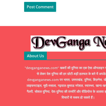
About Us
"devganganews.com" खबरों की दुनिया का एक ऐसा ऑनलाइन पोर्ट
से लेकर देश दुनिया की हर छोटी-बड़ी हलचल के बारे में अपडे
devganganews.com पर भारत, उत्तराखंड, दुनिया, बिज़नेस, खेल
लाइफस्टाइल, मूवी-मसाला, गढ़वाल-कुमाऊ स्पेशल, स्वास्थ्य, खाना-ख
गैलरी, सोशल दुनिया, देश-दुनिया की तस्वीरें और वीडियोज के अलावा ह
विचारों से रूबरू हो सकते हैं।