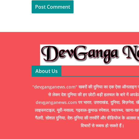
About Us
"devganganews.com" खबरों की दुनिया का एक ऐसा ऑनलाइन पोर्ट
से लेकर देश दुनिया की हर छोटी-बड़ी हलचल के बारे में अपडे
devganganews.com पर भारत, उत्तराखंड, दुनिया, बिज़नेस, खेल
लाइफस्टाइल, मूवी-मसाला, गढ़वाल-कुमाऊ स्पेशल, स्वास्थ्य, खाना-ख
गैलरी, सोशल दुनिया, देश-दुनिया की तस्वीरें और वीडियोज के अलावा ह
विचारों से रूबरू हो सकते हैं।